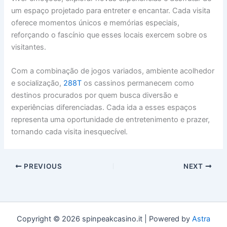
um espaço projetado para entreter e encantar. Cada visita
oferece momentos únicos e memórias especiais,
reforçando o fascínio que esses locais exercem sobre os
visitantes.
Com a combinação de jogos variados, ambiente acolhedor
e socialização,
288T
os cassinos permanecem como
destinos procurados por quem busca diversão e
experiências diferenciadas. Cada ida a esses espaços
representa uma oportunidade de entretenimento e prazer,
tornando cada visita inesquecível.
PREVIOUS
NEXT
Copyright © 2026 spinpeakcasino.it | Powered by
Astra