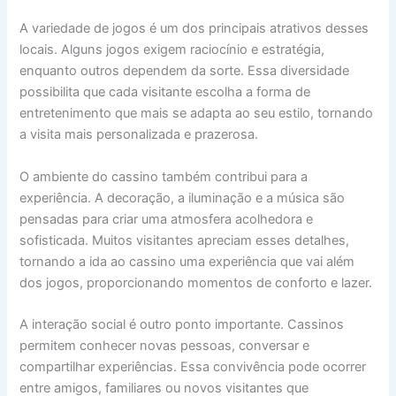
A variedade de jogos é um dos principais atrativos desses
locais. Alguns jogos exigem raciocínio e estratégia,
enquanto outros dependem da sorte. Essa diversidade
possibilita que cada visitante escolha a forma de
entretenimento que mais se adapta ao seu estilo, tornando
a visita mais personalizada e prazerosa.
O ambiente do cassino também contribui para a
experiência. A decoração, a iluminação e a música são
pensadas para criar uma atmosfera acolhedora e
sofisticada. Muitos visitantes apreciam esses detalhes,
tornando a ida ao cassino uma experiência que vai além
dos jogos, proporcionando momentos de conforto e lazer.
A interação social é outro ponto importante. Cassinos
permitem conhecer novas pessoas, conversar e
compartilhar experiências. Essa convivência pode ocorrer
entre amigos, familiares ou novos visitantes que